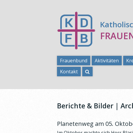
Katholis
FRAUE
Frauenbund
Aktivitäten
Kr
Kontakt
Berichte & Bilder | Arc
Planetenweg am 05. Oktob
Im Oktober machte sich Herr Blas