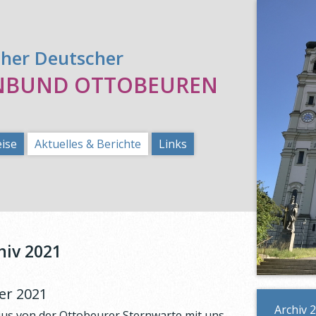
cher Deutscher
NBUND OTTOBEUREN
eise
Aktuelles & Berichte
Links
hiv 2021
er 2021
Archiv 
ius von der Ottobeurer Sternwarte mit uns