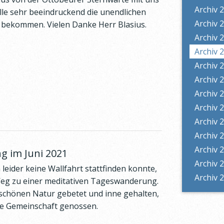
Archiv 
lle sehr beeindruckend die unendlichen
Archiv 
 bekommen. Vielen Danke Herr Blasius.
Archiv 
Archiv 
Archiv 
Archiv 
Archiv 
Archiv 
Archiv 
Archiv 
Archiv 
g im Juni 2021
Archiv 
leider keine Wallfahrt stattfinden konnte,
Archiv 
Weg zu einer meditativen Tageswanderung.
 schönen Natur gebetet und inne gehalten,
ine Gemeinschaft genossen.